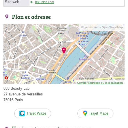
Site web
888-blab.com
Plan et adresse
© contributeurs OpenStreetMap
Corriger l’adresse ou la localisation
888 Beauty Lab
27 avenue de Versailles
75016 Paris
Trajet Waze
Trajet Maps