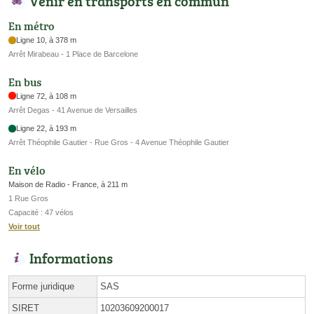
Venir en transports en commun
En métro
Ligne 10, à 378 m
Arrêt Mirabeau - 1 Place de Barcelone
En bus
Ligne 72, à 108 m
Arrêt Degas - 41 Avenue de Versailles
Ligne 22, à 193 m
Arrêt Théophile Gautier - Rue Gros - 4 Avenue Théophile Gautier
En vélo
Maison de Radio - France, à 211 m
1 Rue Gros
Capacité : 47 vélos
Voir tout
Informations
Forme juridique
SAS
SIRET
10203609200017