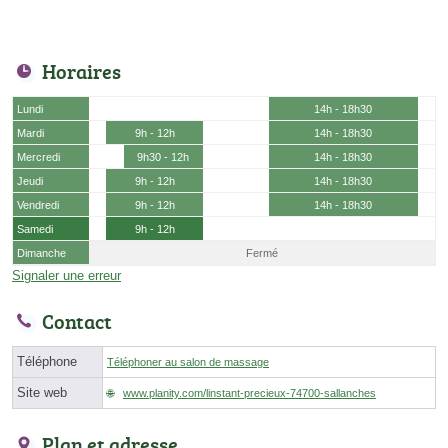
Horaires
Lundi
14h - 18h30
Mardi
9h - 12h
14h - 18h30
Mercredi
9h30 - 12h
14h - 18h30
Jeudi
9h - 12h
14h - 18h30
Vendredi
9h - 12h
14h - 18h30
Samedi
9h - 12h
Dimanche
Fermé
Signaler une erreur
Contact
Téléphone
Téléphoner au salon de massage
Site web
www.planity.com/linstant-precieux-74700-sallanches
Plan et adresse