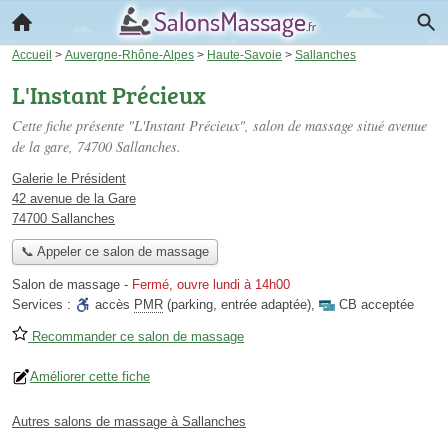
Accueil
>
Auvergne-Rhône-Alpes
>
Haute-Savoie
>
Sallanches
L'Instant Précieux
Cette fiche présente "L'Instant Précieux", salon de massage situé
avenue
de la gare
, 74700 Sallanches.
Galerie le Président
42 avenue de la Gare
74700 Sallanches
📞 Appeler ce salon de massage
Salon de massage
-
Fermé, ouvre lundi à 14h00
Services :
accès
PMR
(parking, entrée adaptée)
,
CB acceptée
Recommander ce salon de massage
Améliorer cette fiche
Autres salons de massage à Sallanches