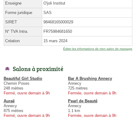
Enseigne
O'joli Institut
Forme juridique
SAS
SIRET
98468165000029
N° TVA Intra.
FR75984681650
Création
15 mars 2024
Éditer les informations de mon salon de massage
Salons à proximité
Beautiful Girl Studio
Bar A Brushing Annecy
Chemin Poses
Annecy
248 mètres
725 mètres
Fermé, ouvre demain à 9h
Fermée, ouvre demain à 9h
Auraë
Pearl de Beauté
Annecy
Annecy
875 mètres
1.1 km
Fermé, ouvre demain à 9h
Fermée, ouvre demain à 9h