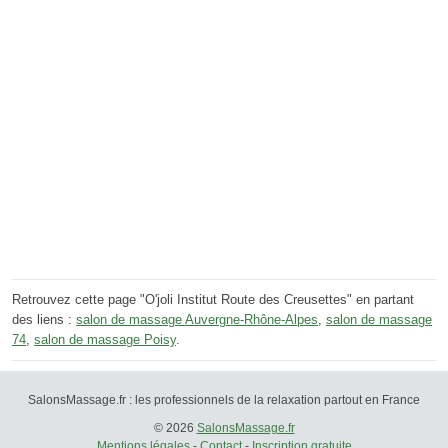
Retrouvez cette page "O'joli Institut Route des Creusettes" en partant
des liens :
salon de massage Auvergne-Rhône-Alpes
,
salon de massage
74
,
salon de massage Poisy
.
SalonsMassage.fr : les professionnels de la relaxation partout en France
© 2026
SalonsMassage.fr
Mentions légales
-
Contact
-
Inscription gratuite