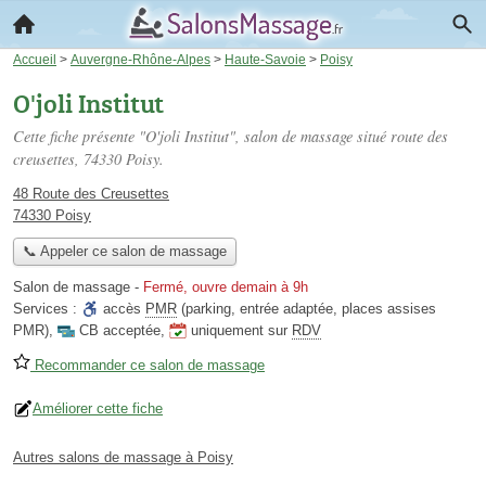
Accueil
>
Auvergne-Rhône-Alpes
>
Haute-Savoie
>
Poisy
O'joli Institut
Cette fiche présente "O'joli Institut", salon de massage situé
route des
creusettes
, 74330 Poisy.
48 Route des Creusettes
74330 Poisy
📞 Appeler ce salon de massage
Salon de massage
-
Fermé, ouvre demain à 9h
Services :
accès
PMR
(parking, entrée adaptée, places assises
PMR)
,
CB acceptée
,
uniquement sur
RDV
Recommander ce salon de massage
Améliorer cette fiche
Autres salons de massage à Poisy