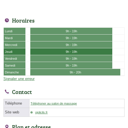
Horaires
Lundi
9h - 19h
Mardi
9h - 19h
Mercredi
9h - 19h
Jeudi
9h - 19h
Vendredi
9h - 19h
Samedi
9h - 19h
Dimanche
9h - 20h
Signaler une erreur
Contact
Téléphone
Téléphoner au salon de massage
Site web
ojolicils.fr
Plan et adresse