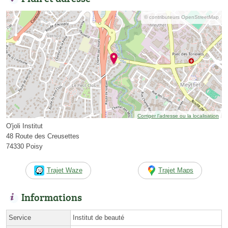
© contributeurs OpenStreetMap
Corriger l’adresse ou la localisation
O'joli Institut
48 Route des Creusettes
74330 Poisy
Trajet Waze
Trajet Maps
Informations
Service
Institut de beauté