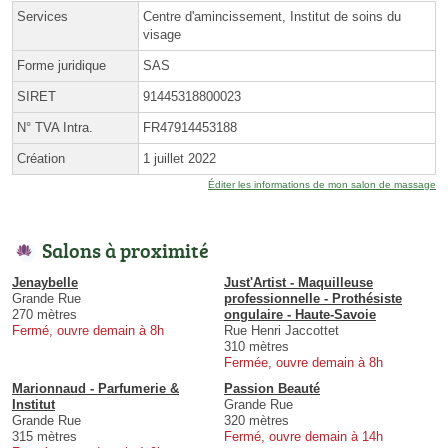
Services
Centre d'amincissement, Institut de soins du
visage
Forme juridique
SAS
SIRET
91445318800023
N° TVA Intra.
FR47914453188
Création
1 juillet 2022
Éditer les informations de mon salon de massage
Salons à proximité
Jenaybelle
Just'Artist - Maquilleuse
Grande Rue
professionnelle - Prothésiste
270 mètres
ongulaire - Haute-Savoie
Fermé, ouvre demain à 8h
Rue Henri Jaccottet
310 mètres
Fermée, ouvre demain à 8h
Marionnaud - Parfumerie &
Passion Beauté
Institut
Grande Rue
Grande Rue
320 mètres
315 mètres
Fermé, ouvre demain à 14h