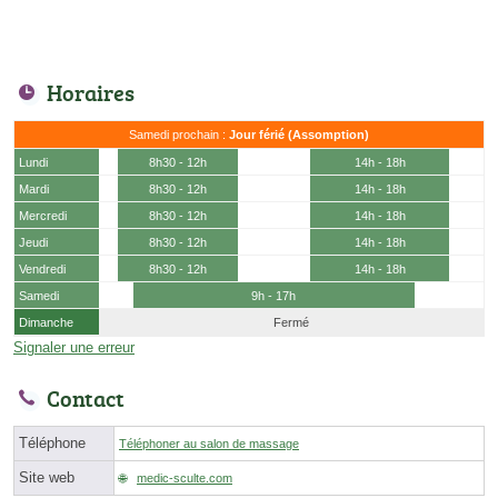
Horaires
Samedi prochain :
Jour férié (Assomption)
Lundi
8h30 - 12h
14h - 18h
Mardi
8h30 - 12h
14h - 18h
Mercredi
8h30 - 12h
14h - 18h
Jeudi
8h30 - 12h
14h - 18h
Vendredi
8h30 - 12h
14h - 18h
Samedi
9h - 17h
Dimanche
Fermé
Signaler une erreur
Contact
Téléphone
Téléphoner au salon de massage
Site web
medic-sculte.com