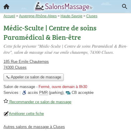
Accueil
>
Auvergne-Rhône-Alpes
>
Haute-Savoie
>
Cluses
Médic-Sculte | Centre de soins
Paramédical & Bien-être
Cette fiche présente "Médic-Sculte | Centre de soins Paramédical & Bien-
être", salon de massage situé
rue emile chautemps
, 74300 Cluses.
185 Rue Emile Chautemps
74300 Cluses
📞 Appeler ce salon de massage
Salon de massage
-
Fermé, ouvre demain à 8h30
Services :
accès
PMR
(parking)
,
CB acceptée
Recommander ce salon de massage
Améliorer cette fiche
Autres salons de massage à Cluses