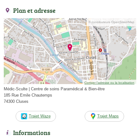
Plan et adresse
© contributeurs OpenStreetMap
Corriger l’adresse ou la localisation
Médic-Sculte | Centre de soins Paramédical & Bien-être
185 Rue Emile Chautemps
74300 Cluses
Trajet Waze
Trajet Maps
Informations