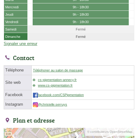
Mercredi
9h - 18h30
Jeudi
9h - 18h30
Vendredi
9h - 18h30
Samedi
Fermé
Dimanche
Fermé
Signaler une erreur
Contact
Téléphone
Téléphoner au salon de massage
cs-pigmentation-annecy.fr
Site web
www.cs-pigmentation.fr
Facebook
facebook.com/CSPigmentation
Instagram
@christelle.serruys
Plan et adresse
© contributeurs OpenStreetMap