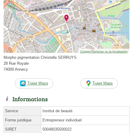
Corriger l’adresse ou la localisation
Morpho pigmentation Christelle SERRUYS
28 Rue Royale
74000 Annecy
Trajet Waze
Trajet Maps
Informations
Service
Institut de beauté
Forme juridique
Entrepreneur individuel
SIRET
50048035500022