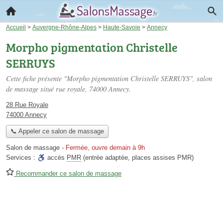
Accueil
>
Auvergne-Rhône-Alpes
>
Haute-Savoie
>
Annecy
Morpho pigmentation Christelle
SERRUYS
Cette fiche présente "Morpho pigmentation Christelle SERRUYS", salon
de massage situé
rue royale
, 74000 Annecy.
28 Rue Royale
74000 Annecy
📞 Appeler ce salon de massage
Salon de massage
-
Fermée, ouvre demain à 9h
Services :
accès
PMR
(entrée adaptée, places assises PMR)
Recommander ce salon de massage