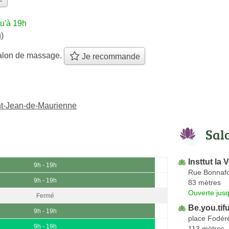
u'à 19h
)
alon de massage.
Je recommande
nt-Jean-de-Maurienne
Sal
Insttut la
9h - 19h
Rue Bonnaf
9h - 19h
83 mètres
Ouverte jus
Fermé
Be.you.tifu
9h - 19h
place Fodér
9h - 19h
113 mètres