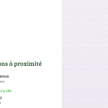
ons à proximité
 Venus
ous
qu'à 18h
l
é