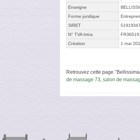
Enseigne
BELLISS
Forme juridique
Entrepren
SIRET
5191934
N° TVA Intra.
FR36519
Création
1 mai 20
Retrouvez cette page "Bellissima
de massage 73
,
salon de massag