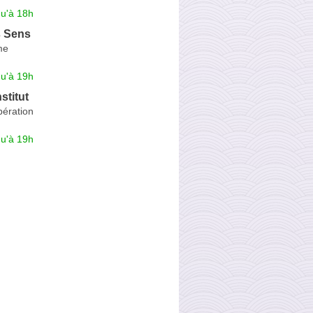
qu'à 18h
s Sens
me
qu'à 19h
stitut
bération
qu'à 19h