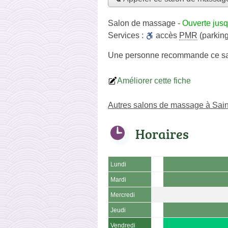
Salon de massage
-
Ouverte jusq
Services :
accès
PMR
(parking
Une personne
recommande
ce s
Améliorer cette fiche
Autres salons de massage à Sai
Horaires
Lundi
Mardi
Mercredi
Jeudi
Vendredi