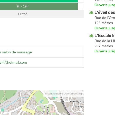
Ouverte jus
9h - 19h
L'éveil de
Fermé
Rue de l'Or
126 mètres
Ouverte jus
L'Escale In
Rue de la Li
207 mètres
Ouverte jus
u salon de massage
deffⓐhotmail.com
© contributeurs OpenStreetMap