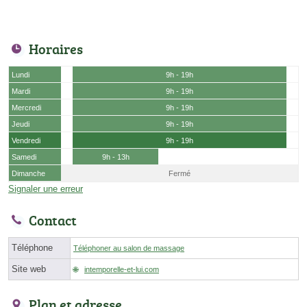
Horaires
Lundi
9h - 19h
Mardi
9h - 19h
Mercredi
9h - 19h
Jeudi
9h - 19h
Vendredi
9h - 19h
Samedi
9h - 13h
Dimanche
Fermé
Signaler une erreur
Contact
Téléphone
Téléphoner au salon de massage
Site web
intemporelle-et-lui.com
Plan et adresse