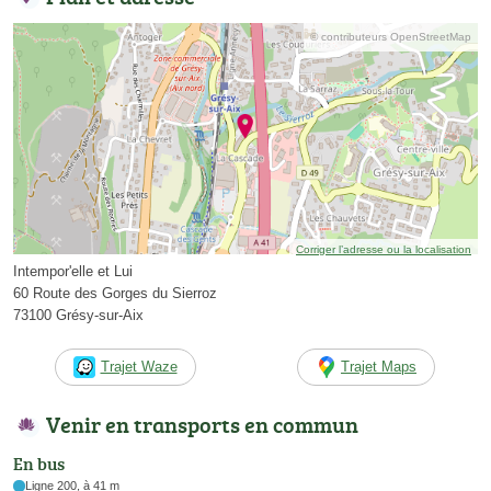
© contributeurs OpenStreetMap
Corriger l’adresse ou la localisation
Intempor'elle et Lui
60 Route des Gorges du Sierroz
73100 Grésy-sur-Aix
Trajet Waze
Trajet Maps
Venir en transports en commun
En bus
Ligne 200, à 41 m