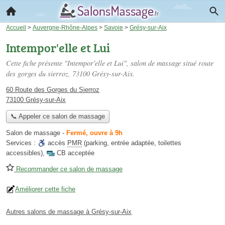
Accueil
>
Auvergne-Rhône-Alpes
>
Savoie
>
Grésy-sur-Aix
Intempor'elle et Lui
Cette fiche présente "Intempor'elle et Lui", salon de massage situé
route
des gorges du sierroz
, 73100 Grésy-sur-Aix.
60 Route des Gorges du Sierroz
73100 Grésy-sur-Aix
📞 Appeler ce salon de massage
Salon de massage
-
Fermé, ouvre à 9h
Services :
accès
PMR
(parking, entrée adaptée, toilettes
accessibles)
,
CB acceptée
Recommander ce salon de massage
Améliorer cette fiche
Autres salons de massage à Grésy-sur-Aix