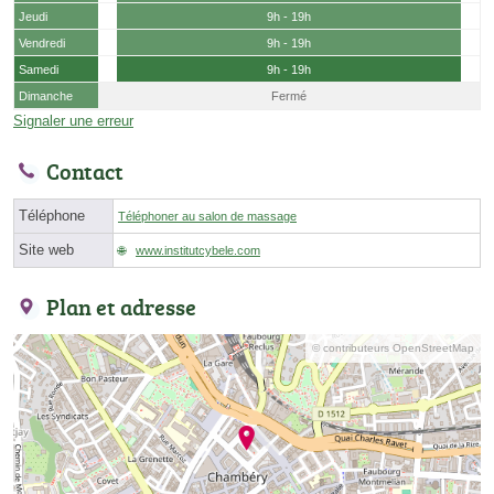
Jeudi
9h - 19h
Vendredi
9h - 19h
Samedi
9h - 19h
Dimanche
Fermé
Signaler une erreur
Contact
Téléphone
Téléphoner au salon de massage
Site web
www.institutcybele.com
Plan et adresse
© contributeurs OpenStreetMap