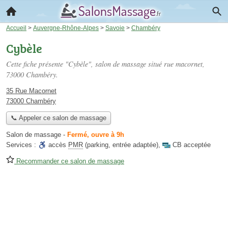
Accueil
>
Auvergne-Rhône-Alpes
>
Savoie
>
Chambéry
Cybèle
Cette fiche présente "Cybèle", salon de massage situé
rue macornet
,
73000 Chambéry.
35 Rue Macornet
73000 Chambéry
📞 Appeler ce salon de massage
Salon de massage
-
Fermé, ouvre à 9h
Services :
accès
PMR
(parking, entrée adaptée)
,
CB acceptée
Recommander ce salon de massage