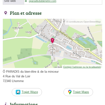
Site web
oparadisdubienetre.com
Plan et adresse
© contributeurs OpenStreetMap
Corriger l’adresse ou la localisation
Ô PARADIS du bien-être & de la minceur
4 Rue du Val de Loir
72340 Lhomme
Trajet Waze
Trajet Maps
Informations