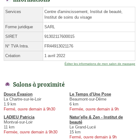
Services
Centre d'amincissement, Institut de beauté,
Institut de soins du visage
Forme juridique
SARL
SIRET
91302117600015
N° TVA Intra.
FR44913021176
Création
1 avril 2022
Éditer les informations de mon salon de massage
Salons à proximité
Douce Évasion
Le Temps d'Une Pose
La Chartre-sur-le-Loir
Beaumont-sur-Dême
1.9 km
6 km
Fermé, ouvre demain à 9h30
Fermée, ouvre demain à 9h
LADIEU Patricia
Natur'elle & Zen - Institut de
Montval-sur-Loir
beauté
11 km
Le Grand-Lucé
Fermée, ouvre demain à 9h30
15 km
Fermé, ouvre demain à 9h