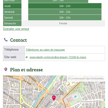
Mercredi
10h - 19h
Jeudi
10h - 21h
Vendredi
10h - 21h
Samedi
10h - 21h
Dimanche
Fermé
Signaler une erreur
Contact
Téléphone
Téléphoner au salon de massage
Site web
www.planity.com/carolina-beauty-72100-le-mans
Plan et adresse
© contributeurs OpenStreetMap