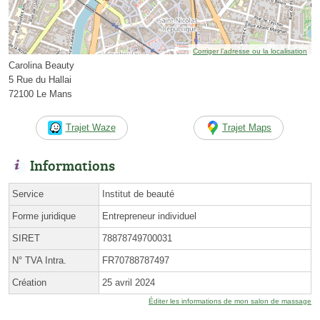
Corriger l’adresse ou la localisation
Carolina Beauty
5 Rue du Hallai
72100 Le Mans
Trajet Waze
Trajet Maps
Informations
Service
Institut de beauté
Forme juridique
Entrepreneur individuel
SIRET
78878749700031
N° TVA Intra.
FR70788787497
Création
25 avril 2024
Éditer les informations de mon salon de massage