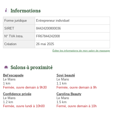
Informations
Forme juridique
Entrepreneur individuel
SIRET
84424200800036
N° TVA Intra.
FR67844242008
Création
26 mai 2025
Éditer les informations de mon salon de massage
Salons à proximité
Bel'escapade
Sovi beauté
Le Mans
Le Mans
1 km
1.1 km
Fermée, ouvre demain à 9h30
Fermée, ouvre demain à 9h
Confidence privée
Carolina Beauty
Le Mans
Le Mans
1.2 km
1.5 km
Fermée, ouvre lundi à 10h00
Fermé, ouvre demain à 10h