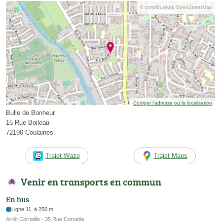
© contributeurs OpenStreetMap
Corriger l’adresse ou la localisation
Bulle de Bonheur
15 Rue Boileau
72190 Coulaines
Trajet Waze
Trajet Maps
Venir en transports en commun
En bus
Ligne 11, à 250 m
Arrêt Corneille - 35 Rue Corneille