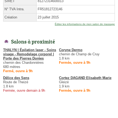
SIRET
81272314600013
N° TVA Intra.
FR51812723146
Création
23 juillet 2015
Éditer les informations de mon salon de massage
Salons à proximité
THALYN | Épilation laser - Soins
Coryne Dermo
visage - Remodelage corporel |
chemin de Champ de Cruy
Porte des Pierres Dorées
1.8 km
chemin des Chardonnières
Fermée, ouvre à 9h
680 mètres
Fermé, ouvre à 9h
Délice des Sens
Cortez DAGAND Elisabeth Marie
Route de Theizé
Gleizé
1.8 km
1.9 km
Fermée, ouvre demain à 9h
Fermée, ouvre à 9h