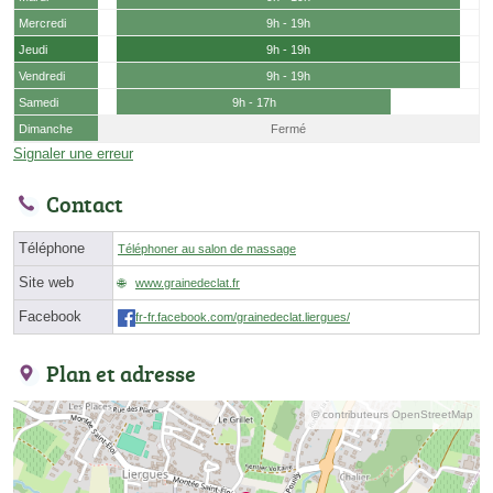
Mercredi
9h - 19h
Jeudi
9h - 19h
Vendredi
9h - 19h
Samedi
9h - 17h
Dimanche
Fermé
Signaler une erreur
Contact
Téléphone
Téléphoner au salon de massage
Site web
www.grainedeclat.fr
Facebook
fr-fr.facebook.com/grainedeclat.liergues/
Plan et adresse
© contributeurs OpenStreetMap