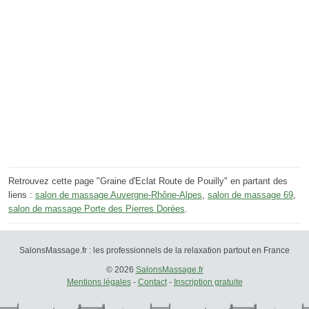
Retrouvez cette page "Graine d'Eclat Route de Pouilly" en partant des
liens :
salon de massage Auvergne-Rhône-Alpes
,
salon de massage 69
,
salon de massage Porte des Pierres Dorées
.
SalonsMassage.fr : les professionnels de la relaxation partout en France
© 2026
SalonsMassage.fr
Mentions légales
-
Contact
-
Inscription gratuite