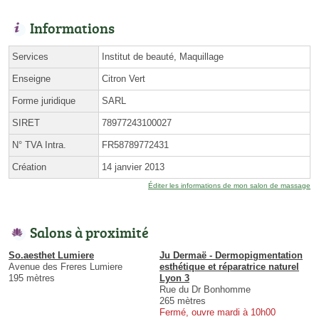
Informations
Services
Institut de beauté, Maquillage
Enseigne
Citron Vert
Forme juridique
SARL
SIRET
78977243100027
N° TVA Intra.
FR58789772431
Création
14 janvier 2013
Éditer les informations de mon salon de massage
Salons à proximité
So.aesthet Lumiere
Ju Dermaë - Dermopigmentation
Avenue des Freres Lumiere
esthétique et réparatrice naturel
195 mètres
Lyon 3
Rue du Dr Bonhomme
265 mètres
Fermé, ouvre mardi à 10h00