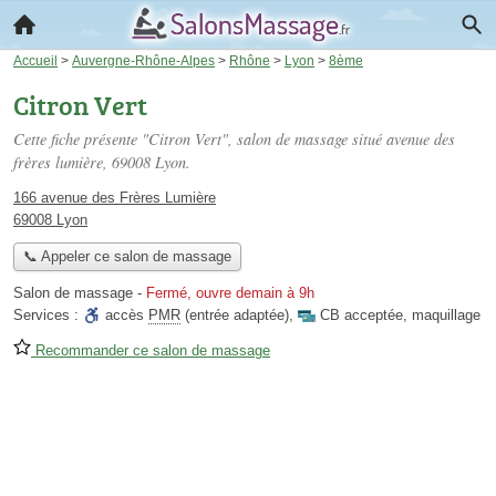
Accueil
>
Auvergne-Rhône-Alpes
>
Rhône
>
Lyon
>
8ème
Citron Vert
Cette fiche présente "Citron Vert", salon de massage situé
avenue des
frères lumière
, 69008 Lyon.
166 avenue des Frères Lumière
69008 Lyon
📞 Appeler ce salon de massage
Salon de massage
-
Fermé, ouvre demain à 9h
Services :
accès
PMR
(entrée adaptée)
,
CB acceptée
,
maquillage
Recommander ce salon de massage