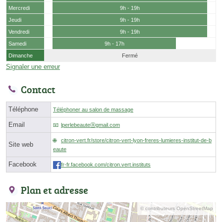
Mercredi
9h - 19h
Jeudi
9h - 19h
Vendredi
9h - 19h
Samedi
9h - 17h
Dimanche
Fermé
Signaler une erreur
Contact
Téléphone
Téléphoner au salon de massage
Email
lperlebeauteⓐgmail.com
citron-vert.fr/store/citron-vert-lyon-freres-lumieres-institut-de-b
Site web
eaute
Facebook
fr-fr.facebook.com/citron.vert.instituts
Plan et adresse
© contributeurs OpenStreetMap