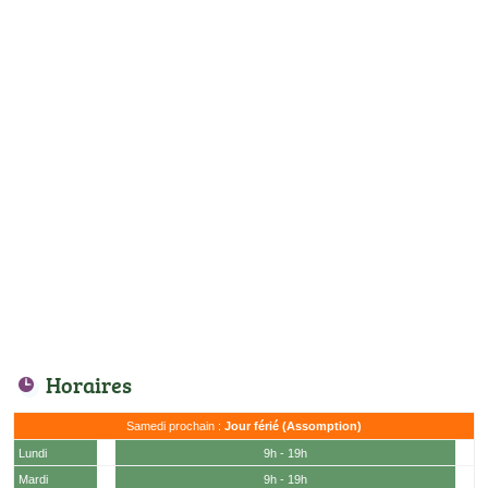
Horaires
Samedi prochain :
Jour férié (Assomption)
Lundi
9h - 19h
Mardi
9h - 19h