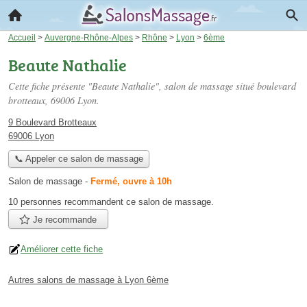
Accueil
>
Auvergne-Rhône-Alpes
>
Rhône
>
Lyon
>
6ème
Beaute Nathalie
Cette fiche présente "Beaute Nathalie", salon de massage situé
boulevard
brotteaux
, 69006 Lyon.
9 Boulevard Brotteaux
69006 Lyon
📞 Appeler ce salon de massage
Salon de massage
-
Fermé, ouvre à 10h
10 personnes
recommandent
ce salon de massage.
Je recommande
Améliorer cette fiche
Autres salons de massage à Lyon 6ème