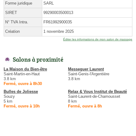
Forme juridique
SARL
SIRET
99290003500013
N° TVA Intra.
FR61992900035
Création
1 novembre 2025
Éditer les informations de mon salon de massage
Salons à proximité
La Maison du Bien-être
Messeguer Laurent
Saint-Martin-en-Haut
Saint-Genis-l'Argentière
3.8 km
3.8 km
Fermé, ouvre à 8h30
Bulles de Joliesse
Relax & Vous Institut de Beauté
Souzy
Saint-Laurent-de-Chamousset
5 km
8 km
Fermé, ouvre à 10h
Fermé, ouvre à 8h