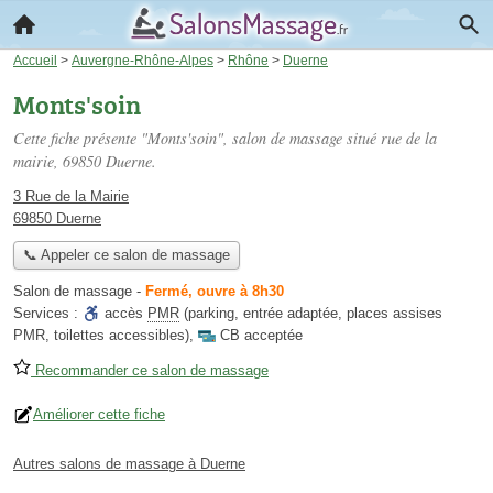
Accueil
>
Auvergne-Rhône-Alpes
>
Rhône
>
Duerne
Monts'soin
Cette fiche présente "Monts'soin", salon de massage situé
rue de la
mairie
, 69850 Duerne.
3 Rue de la Mairie
69850 Duerne
📞 Appeler ce salon de massage
Salon de massage
-
Fermé, ouvre à 8h30
Services :
accès
PMR
(parking, entrée adaptée, places assises
PMR, toilettes accessibles)
,
CB acceptée
Recommander ce salon de massage
Améliorer cette fiche
Autres salons de massage à Duerne