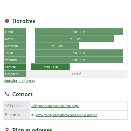
Horaires
Lundi
9h - 19h
Mardi
9h - 18h
Mercredi
9h - 14h
Jeudi
9h - 19h
Vendredi
9h - 19h
Samedi
8h30 - 13h
Dimanche
Fermé
Signaler une erreur
Contact
Téléphone
Téléphoner au salon de massage
Site web
www.planity.com/monts-soin-69850-duerne
Plan et adresse