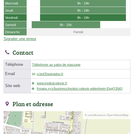
Mercredi
9h - 19h
Jeudi
9h - 19h
Vendredi
9h - 19h
Samedi
8h - 16h
Dimanche
Fermé
Signaler une erreur
Contact
Téléphone
Téléphoner au salon de massage
Email
p.botⓐwanadoo.fr
www.institutceleste.fr
Site web
frmaps.xyz/business/institut-celeste-wittenheim-EpqQ3NiQ
Plan et adresse
© contributeurs OpenStreetMap