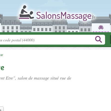
ar
re
ent Etre", salon de massage situé
rue de
e