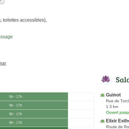
, toilettes accessibles)
,
assage
mar
Sal
Guinot
9h - 17h
Rue de Turc
9h - 17h
1.3 km
Ouvert jusqu
9h - 17h
Elixir Est
9h - 17h
Route de Ro