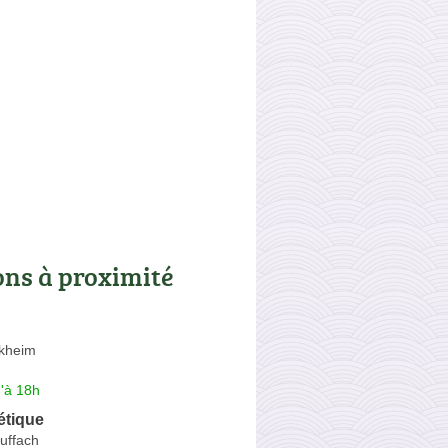
ons à proximité
kheim
'à 18h
hétique
uffach