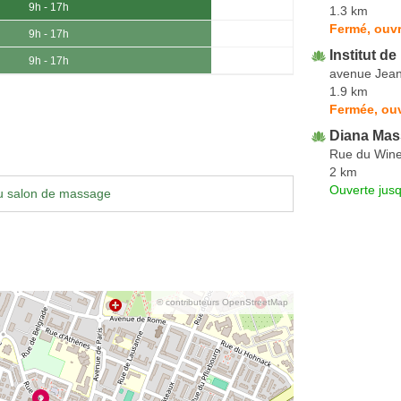
9h - 17h
1.3 km
Fermé, ouvr
9h - 17h
Institut d
9h - 17h
avenue Jean
1.9 km
Fermée, ouv
Diana Mas
Rue du Win
2 km
Ouverte jus
u salon de massage
© contributeurs OpenStreetMap