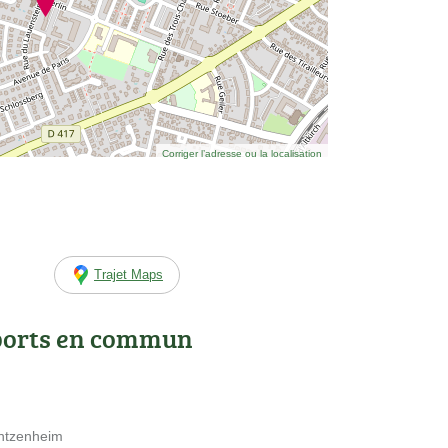
Corriger l’adresse ou la localisation
Trajet Maps
ports en commun
ntzenheim