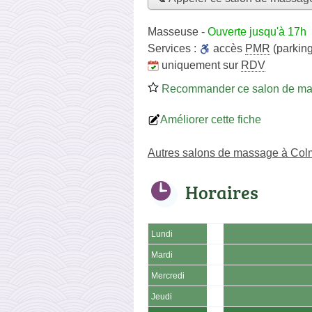
Masseuse
-
Ouverte jusqu'à 17h
Services :
accès
PMR
(parking
uniquement sur
RDV
Recommander ce salon de m
Améliorer cette fiche
Autres salons de massage à Col
Horaires
Lundi
Mardi
Mercredi
Jeudi