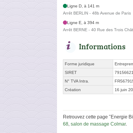
Ligne D, à 141 m
Arrêt BERLIN - 48b Avenue de Paris
Ligne E, à 394 m
Arrêt BERNE - 40 Rue des Trois Châ
Informations
Forme juridique
Entrepren
SIRET
7915662
N° TVA Intra.
FR56791
Création
16 juin 2
Retrouvez cette page "Energie Bie
68
,
salon de massage Colmar
.