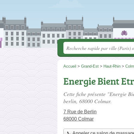
Accueil
>
Grand-Est
>
Haut-Rhin
>
Colm
Energie Bient Et
Cette fiche présente "Energie Bi
berlin
, 68000 Colmar.
7 Rue de Berlin
68000 Colmar
📞 Appeler ce salon de massag