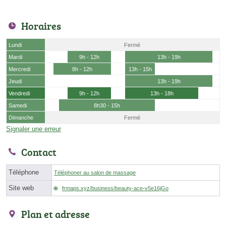
Horaires
Lundi
Fermé
Mardi
9h - 12h
13h - 19h
Mercredi
8h - 12h
13h - 15h
Jeudi
13h - 19h
Vendredi
9h - 12h
13h - 18h
Samedi
8h30 - 15h
Dimanche
Fermé
Signaler une erreur
Contact
Téléphone
Téléphoner au salon de massage
Site web
frmaps.xyz/business/beauty-ace-v5e16jGo
Plan et adresse