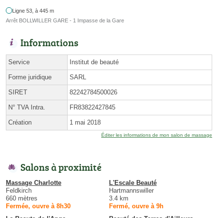
Ligne 53, à 445 m
Arrêt BOLLWILLER GARE - 1 Impasse de la Gare
Informations
Service
Institut de beauté
Forme juridique
SARL
SIRET
82242784500026
N° TVA Intra.
FR83822427845
Création
1 mai 2018
Éditer les informations de mon salon de massage
Salons à proximité
Massage Charlotte
L'Escale Beauté
Feldkirch
Hartmannswiller
660 mètres
3.4 km
Fermée, ouvre à 8h30
Fermé, ouvre à 9h