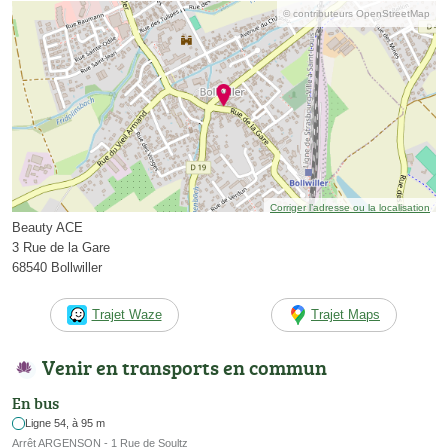
© contributeurs OpenStreetMap
Corriger l’adresse ou la localisation
Beauty ACE
3 Rue de la Gare
68540 Bollwiller
Trajet Waze
Trajet Maps
Venir en transports en commun
En bus
Ligne 54, à 95 m
Arrêt ARGENSON - 1 Rue de Soultz