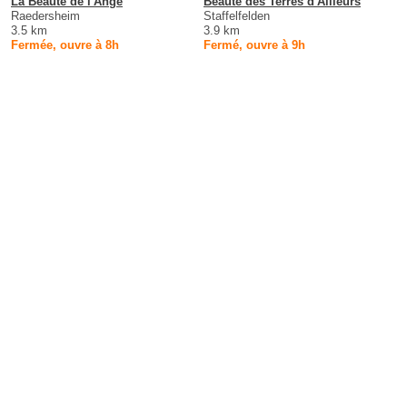
La Beaute de l'Ange
Beauté des Terres d'Ailleurs
Raedersheim
Staffelfelden
3.5 km
3.9 km
Fermée, ouvre à 8h
Fermé, ouvre à 9h