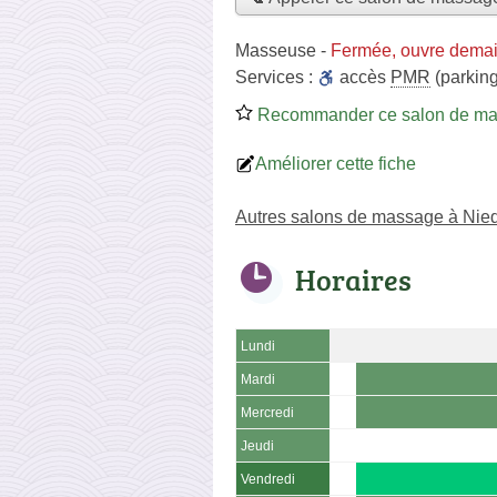
Masseuse
-
Fermée, ouvre demai
Services :
accès
PMR
(parking
Recommander ce salon de m
Améliorer cette fiche
Autres salons de massage à Nie
Horaires
Lundi
Mardi
Mercredi
Jeudi
Vendredi