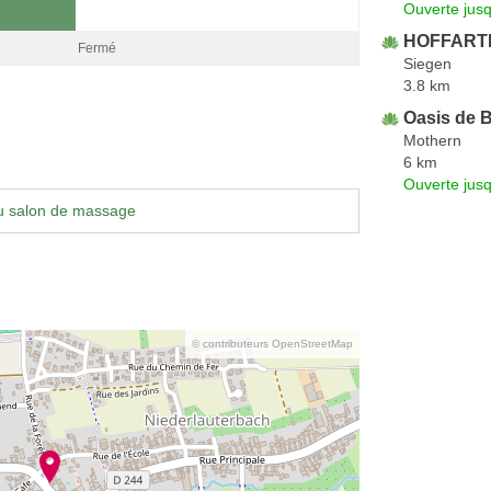
Ouverte jus
HOFFARTH 
Fermé
Siegen
3.8 km
Oasis de 
Mothern
6 km
Ouverte jus
u salon de massage
© contributeurs OpenStreetMap