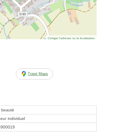
Corriger l’adresse ou la localisation
Trajet Maps
e beauté
eur individuel
6900019