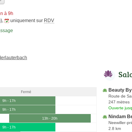
n à 9h
)
,
uniquement sur
RDV
assage
derlauterbach
Sal
Beauty B
Fermé
Route de S
9h - 17h
247 mètres
Ouverte jus
9h - 17h
Nindam Be
13h - 20h
Neewiller-p
9h - 17h
2.8 km