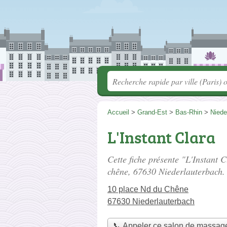
Accueil
>
Grand-Est
>
Bas-Rhin
>
Niede
L'Instant Clara
Cette fiche présente "L'Instant 
chêne
, 67630 Niederlauterbach.
10 place Nd du Chêne
67630 Niederlauterbach
📞 Appeler ce salon de massag