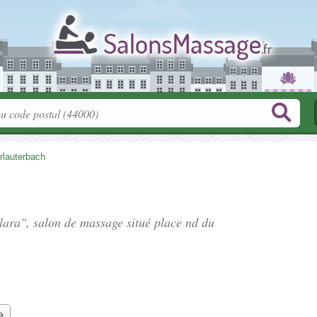
rlauterbach
Clara", salon de massage situé
place nd du
e