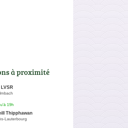
ons à proximité
y LVSR
almbach
qu'à 19h
ill Thipphawan
rès-Lauterbourg