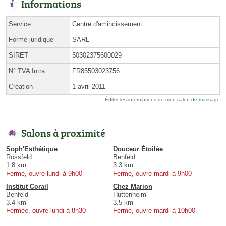
Informations
Service
Centre d'amincissement
Forme juridique
SARL
SIRET
50302375600029
N° TVA Intra.
FR85503023756
Création
1 avril 2011
Éditer les informations de mon salon de massage
Salons à proximité
Soph'Esthétique
Douceur Étoilée
Rossfeld
Benfeld
1.8 km
3.3 km
Fermé, ouvre lundi à 9h00
Fermé, ouvre mardi à 9h00
Institut Corail
Chez Marion
Benfeld
Huttenheim
3.4 km
3.5 km
Fermée, ouvre lundi à 8h30
Fermé, ouvre mardi à 10h00