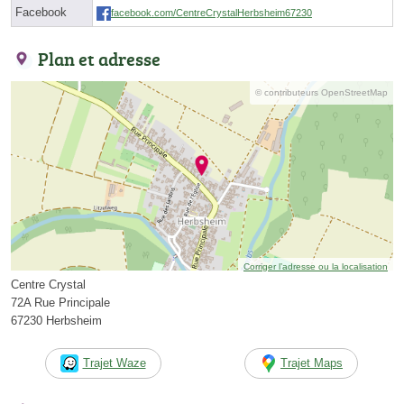
Facebook
facebook.com/CentreCrystalHerbsheim67230
Plan et adresse
© contributeurs OpenStreetMap
Corriger l’adresse ou la localisation
Centre Crystal
72A Rue Principale
67230 Herbsheim
Trajet Waze
Trajet Maps