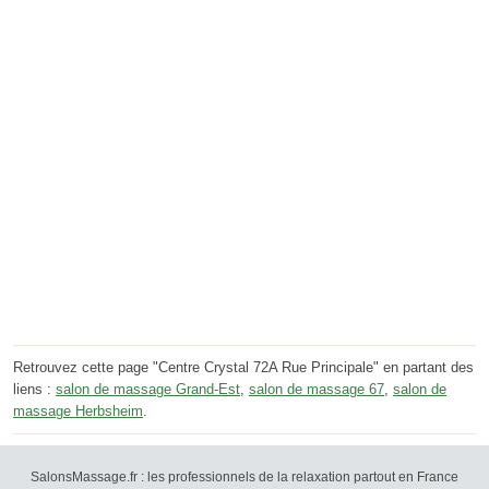
Retrouvez cette page "Centre Crystal 72A Rue Principale" en partant des
liens :
salon de massage Grand-Est
,
salon de massage 67
,
salon de
massage Herbsheim
.
SalonsMassage.fr : les professionnels de la relaxation partout en France