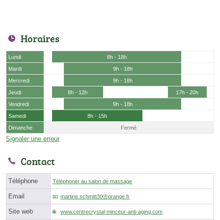
Horaires
Lundi
8h - 18h
Mardi
9h - 18h
Mercredi
9h - 18h
Jeudi
8h - 12h
17h - 20h
Vendredi
9h - 18h
Samedi
8h - 15h
Dimanche
Fermé
Signaler une erreur
Contact
Téléphone
Téléphoner au salon de massage
Email
martine.schmitt30ⓐorange.fr
Site web
www.centrecrystal-minceur-anti-aging.com