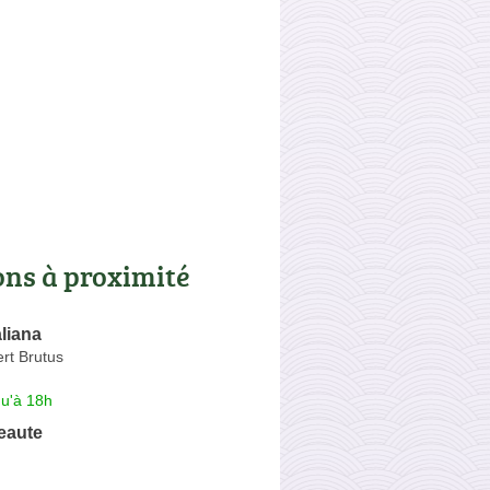
ons à proximité
liana
rt Brutus
qu'à 18h
eaute