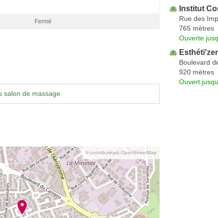
Institut Co
Rue des Imp
Fermé
765 mètres
Ouverte jus
Esthéti'ze
Boulevard de 
920 mètres
Ouvert jusqu
u salon de massage
© contributeurs OpenStreetMap