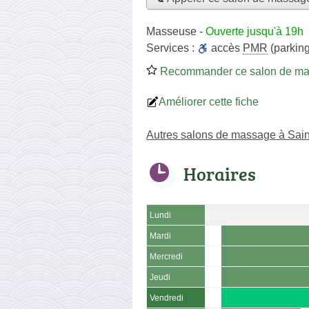
Masseuse
-
Ouverte jusqu'à 19h
Services :
accès
PMR
(parking
Recommander ce salon de m
Améliorer cette fiche
Autres salons de massage à Sain
Horaires
Lundi
Mardi
Mercredi
Jeudi
Vendredi