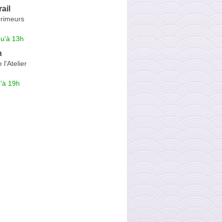
rail
rimeurs
qu'à 13h
n
l'Atelier
'à 19h