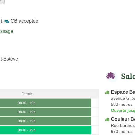
)
,
CB acceptée
assage
t-Estève
Sal
Espace Ba
Fermé
avenue Gilbe
9h30 - 19h
580 mètres
Ouverte jus
9h30 - 19h
Couleur B
9h30 - 19h
Rue Barthes
9h30 - 19h
670 mètres