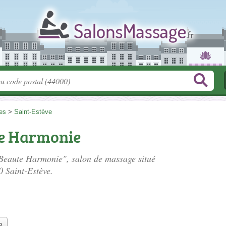
es
>
Saint-Estève
te Harmonie
e Beaute Harmonie", salon de massage situé
0 Saint-Estève.
e