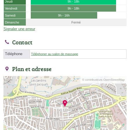
Jeudi
9h - 18h
Vendredi
9h - 18h
Samedi
9h - 16h
Dimanche
Fermé
Signaler une erreur
Contact
Téléphone
Téléphoner au salon de massage
Plan et adresse
© contributeurs OpenStreetMap