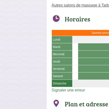
Autres salons de massage à Tar
Horaires
Samedi proch
Lundi
Mardi
Mercredi
Jeudi
Vendredi
Samedi
Dimanche
Signaler une erreur
Plan et adresse