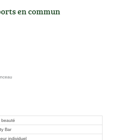
ports en commun
enceau
e beauté
ty Bar
eur individuel