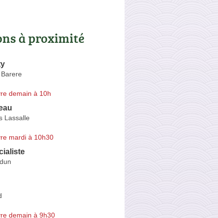
ons à proximité
ty
 Barere
re demain à 10h
Peau
 Lassalle
re mardi à 10h30
cialiste
rdun
d
re demain à 9h30