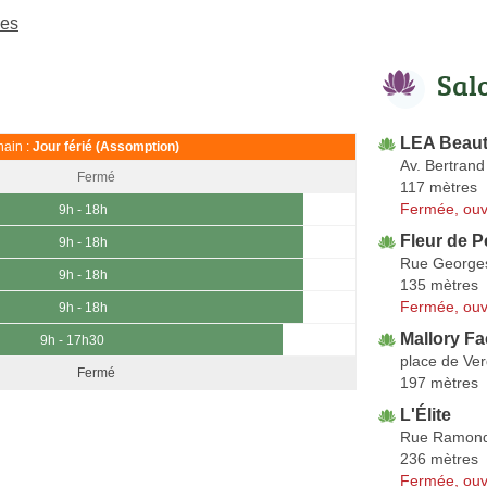
bes
Sal
LEA Beau
ain :
Jour férié (Assomption)
Av. Bertrand
Fermé
117 mètres
Fermée, ouv
9h - 18h
Fleur de 
9h - 18h
Rue Georges
9h - 18h
135 mètres
Fermée, ouv
9h - 18h
Mallory Fa
9h - 17h30
place de Ve
Fermé
197 mètres
L'Élite
Rue Ramon
236 mètres
Fermée, ouv