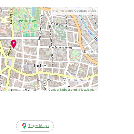
© contributeurs OpenStreetMap
Corriger l’adresse ou la localisation
Trajet Maps