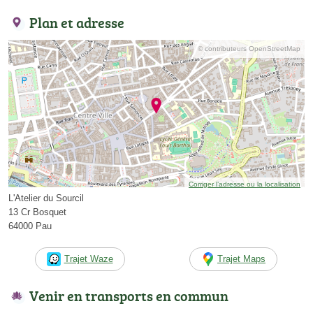
Plan et adresse
© contributeurs OpenStreetMap
Corriger l’adresse ou la localisation
L'Atelier du Sourcil
13 Cr Bosquet
64000 Pau
Trajet Waze
Trajet Maps
Venir en transports en commun