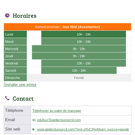
Horaires
Samedi prochain :
Jour férié (Assomption)
Lundi
10h - 19h
Mardi
10h - 19h
Mercredi
9h - 19h
Jeudi
9h - 19h
Vendredi
10h - 19h
Samedi
10h - 18h
Dimanche
Fermé
Signaler une erreur
Contact
Téléphone
Téléphoner au salon de massage
Email
edufourⓐatelierdusourcil.com
Site web
www.atelierdusourcil.com/?mot-cl%C3%A9utm_source=google