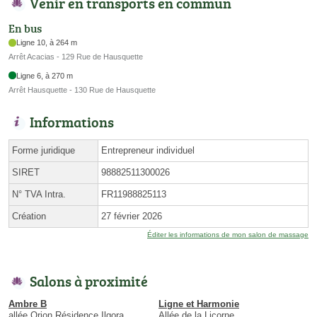
Venir en transports en commun
En bus
Ligne 10, à 264 m
Arrêt Acacias - 129 Rue de Hausquette
Ligne 6, à 270 m
Arrêt Hausquette - 130 Rue de Hausquette
Informations
Forme juridique
Entrepreneur individuel
SIRET
98882511300026
N° TVA Intra.
FR11988825113
Création
27 février 2026
Éditer les informations de mon salon de massage
Salons à proximité
Ambre B
Ligne et Harmonie
allée Orion Résidence Ilgora
Allée de la Licorne