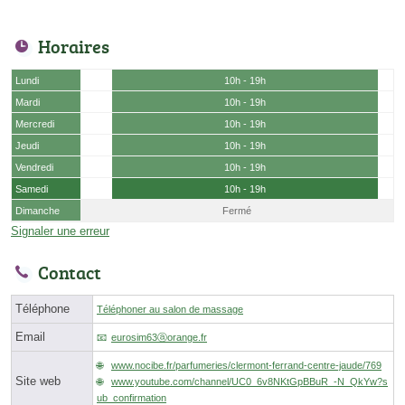
Horaires
Lundi
10h - 19h
Mardi
10h - 19h
Mercredi
10h - 19h
Jeudi
10h - 19h
Vendredi
10h - 19h
Samedi
10h - 19h
Dimanche
Fermé
Signaler une erreur
Contact
Téléphone
Téléphoner au salon de massage
Email
eurosim63ⓐorange.fr
www.nocibe.fr/parfumeries/clermont-ferrand-centre-jaude/769
Site web
www.youtube.com/channel/UC0_6v8NKtGpBBuR_-N_QkYw?s
ub_confirmation