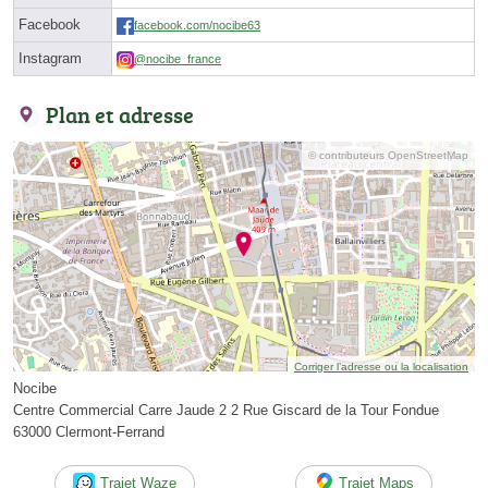
Facebook
facebook.com/nocibe63
Instagram
@nocibe_france
Plan et adresse
© contributeurs OpenStreetMap
Corriger l’adresse ou la localisation
Nocibe
Centre Commercial Carre Jaude 2 2 Rue Giscard de la Tour Fondue
63000 Clermont-Ferrand
Trajet Waze
Trajet Maps