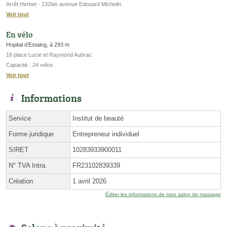
Arrêt Herbet - 132bis avenue Edouard Michelin
Voir tout
En vélo
Hopital d’Estaing, à 293 m
18 place Lucie et Raymond Aubrac
Capacité : 24 vélos
Voir tout
Informations
Service
Institut de beauté
Forme juridique
Entrepreneur individuel
SIRET
10283933900011
N° TVA Intra.
FR23102839339
Création
1 avril 2026
Éditer les informations de mon salon de massage