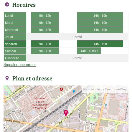
Horaires
Lundi
9h - 12h
14h - 19h
Mardi
9h - 12h
14h - 19h
Mercredi
9h - 12h
14h - 19h
Jeudi
Fermé
Vendredi
9h - 12h
14h - 19h
Samedi
9h - 12h
14h - 16h30
Dimanche
Fermé
Signaler une erreur
Plan et adresse
© contributeurs OpenStreetMap