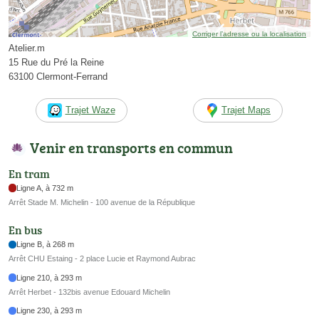
Corriger l’adresse ou la localisation
Atelier.m
15 Rue du Pré la Reine
63100 Clermont-Ferrand
Trajet Waze
Trajet Maps
Venir en transports en commun
En tram
Ligne A, à 732 m
Arrêt Stade M. Michelin - 100 avenue de la République
En bus
Ligne B, à 268 m
Arrêt CHU Estaing - 2 place Lucie et Raymond Aubrac
Ligne 210, à 293 m
Arrêt Herbet - 132bis avenue Edouard Michelin
Ligne 230, à 293 m