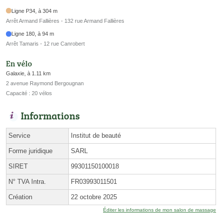
Ligne P34, à 304 m
Arrêt Armand Fallières - 132 rue Armand Fallières
Ligne 180, à 94 m
Arrêt Tamaris - 12 rue Canrobert
En vélo
Galaxie, à 1.11 km
2 avenue Raymond Bergougnan
Capacité : 20 vélos
Informations
Service
Institut de beauté
Forme juridique
SARL
SIRET
99301150100018
N° TVA Intra.
FR03993011501
Création
22 octobre 2025
Éditer les informations de mon salon de massage