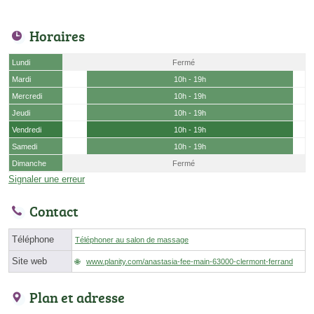
Horaires
Lundi
Fermé
Mardi
10h - 19h
Mercredi
10h - 19h
Jeudi
10h - 19h
Vendredi
10h - 19h
Samedi
10h - 19h
Dimanche
Fermé
Signaler une erreur
Contact
Téléphone
Téléphoner au salon de massage
Site web
www.planity.com/anastasia-fee-main-63000-clermont-ferrand
Plan et adresse