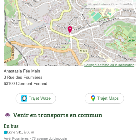
© contributeurs OpenStreetMap
Corriger l’adresse ou la localisation
Anastasia Fée Main
3 Rue des Fournières
63100 Clermont-Ferrand
Trajet Waze
Trajet Maps
Venir en transports en commun
En bus
Ligne S11, à 86 m
Arrêt Fournières - 78 avenue du Limousin