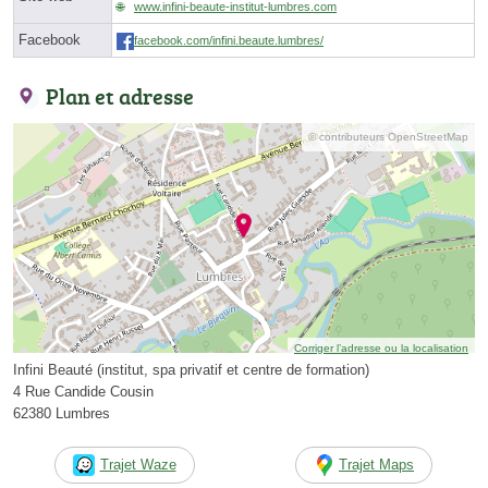
www.infini-beaute-institut-lumbres.com
Facebook
facebook.com/infini.beaute.lumbres/
Plan et adresse
© contributeurs OpenStreetMap
Corriger l’adresse ou la localisation
Infini Beauté (institut, spa privatif et centre de formation)
4 Rue Candide Cousin
62380 Lumbres
Trajet Waze
Trajet Maps