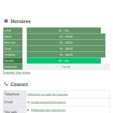
Horaires
Lundi
9h - 18h
Mardi
9h - 18h30
Mercredi
9h - 18h30
Jeudi
9h - 18h30
Vendredi
9h - 18h30
Samedi
9h - 18h
Dimanche
Fermé
Signaler une erreur
Contact
Téléphone
Téléphoner au salon de massage
Email
jennifer.bastien62ⓐorange.fr
infinibeaute.site-solocal.com
Site web