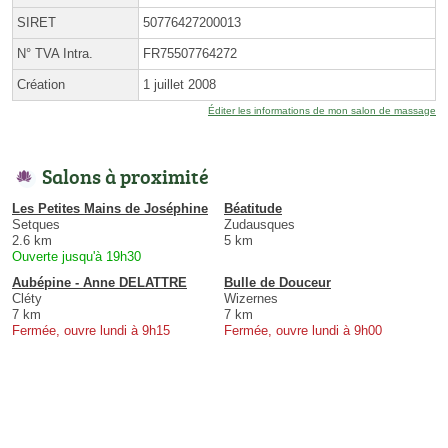
SIRET
50776427200013
N° TVA Intra.
FR75507764272
Création
1 juillet 2008
Éditer les informations de mon salon de massage
Salons à proximité
Les Petites Mains de Joséphine
Béatitude
Setques
Zudausques
2.6 km
5 km
Ouverte jusqu'à 19h30
Aubépine - Anne DELATTRE
Bulle de Douceur
Cléty
Wizernes
7 km
7 km
Fermée, ouvre lundi à 9h15
Fermée, ouvre lundi à 9h00