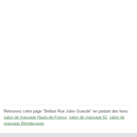
Retrouvez cette page "Bellani Rue Jules Guesde" en partant des liens :
salon de massage Hauts-de-France
,
salon de massage 62
,
salon de
massage Blendecques
.