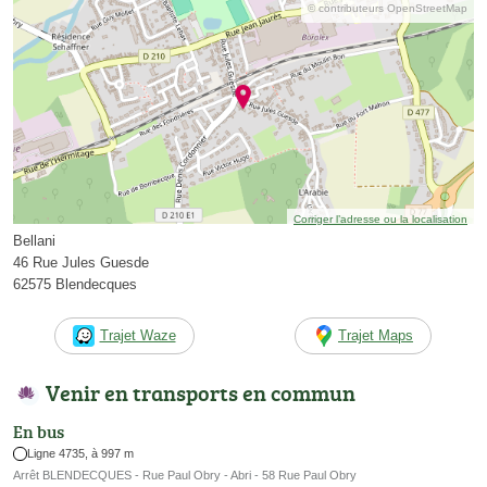
© contributeurs OpenStreetMap
Corriger l’adresse ou la localisation
Bellani
46 Rue Jules Guesde
62575 Blendecques
Trajet Waze
Trajet Maps
Venir en transports en commun
En bus
Ligne 4735, à 997 m
Arrêt BLENDECQUES - Rue Paul Obry - Abri - 58 Rue Paul Obry