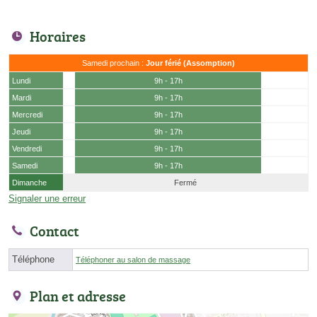
Horaires
Samedi prochain :
Jour férié (Assomption)
Lundi
9h - 17h
Mardi
9h - 17h
Mercredi
9h - 17h
Jeudi
9h - 17h
Vendredi
9h - 17h
Samedi
9h - 17h
Dimanche
Fermé
Signaler une erreur
Contact
Téléphone
Téléphoner au salon de massage
Plan et adresse