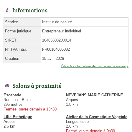
Informations
Service
Institut de beauté
Forme juridique
Entrepreneur individuel
SIRET
10403608200014
N° TVA Intra.
FR88104036082
Création
15 avril 2026
Éditer les informations de mon salon de massage
Salons à proximité
Escapade
NEVEJANS MARIE CATHERINE
Rue Louis Braille
Arques
295 mètres
1.8 km
Fermée, ouvre demain à 13h30
Lilie Esthétique
Atelier de la Cosmetique Vegetale
Arques
Longuenesse
2.6 km
2.6 km
Fermé, ouvre demain à 9h30