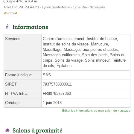
Ligne 4740, à 804 m
Arrêt AIRE-SUR-LA-LYS - Lycée Sainte-Marie - 17bis Rue d'Isbergues
Voir tout
Informations
Services
Centre d'amincissement, Institut de beauté,
Institut de soins du visage, Manucure,
Maquillage, Massages aux pierres chaudes,
Massages californien, Soin des pieds, Soins du
corps, Soins du visage, Soins minceur, Teinture
de cils, Épilation
Forme juridique
SAS
SIRET
79375736000011
N° TVA Intra.
FR80793757360
Création
1 juin 2013
Éditer les informations de mon salon de massage
Salons à proximité