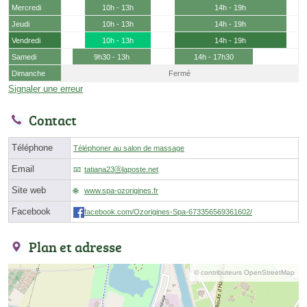
Mercredi
10h - 13h
14h - 19h
Jeudi
10h - 13h
14h - 19h
Vendredi
10h - 13h
14h - 19h
Samedi
9h30 - 13h
14h - 17h30
Dimanche
Fermé
Signaler une erreur
Contact
Téléphone
Téléphoner au salon de massage
Email
tatiana23ⓐlaposte.net
Site web
www.spa-ozorigines.fr
Facebook
facebook.com/Ozorigines-Spa-673356569361602/
Plan et adresse
© contributeurs OpenStreetMap