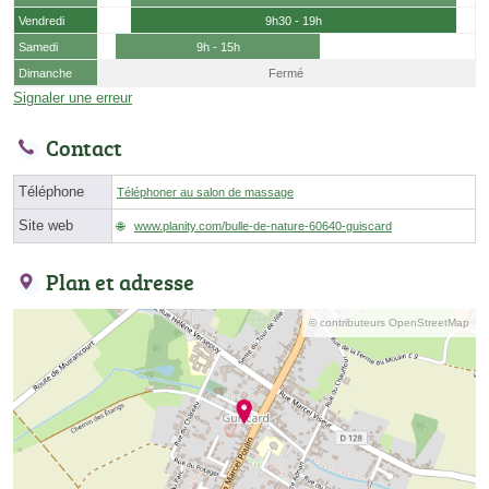
Vendredi
9h30 - 19h
Samedi
9h - 15h
Dimanche
Fermé
Signaler une erreur
Contact
Téléphone
Téléphoner au salon de massage
Site web
www.planity.com/bulle-de-nature-60640-guiscard
Plan et adresse
© contributeurs OpenStreetMap