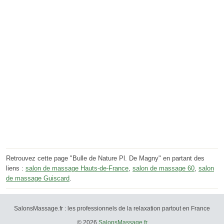
Retrouvez cette page "Bulle de Nature Pl. De Magny" en partant des
liens :
salon de massage Hauts-de-France
,
salon de massage 60
,
salon
de massage Guiscard
.
SalonsMassage.fr : les professionnels de la relaxation partout en France
© 2026
SalonsMassage.fr