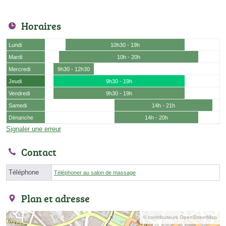
Horaires
Lundi
10h30 - 19h
Mardi
10h - 20h
Mercredi
9h30 - 12h30
Jeudi
9h30 - 19h
Vendredi
9h30 - 19h
Samedi
14h - 21h
Dimanche
14h - 20h
Signaler une erreur
Contact
Téléphone
Téléphoner au salon de massage
Plan et adresse
© contributeurs OpenStreetMap