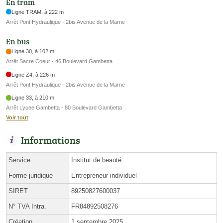
En tram
Ligne TRAM, à 222 m
Arrêt Pont Hydraulique - 2bis Avenue de la Marne
En bus
Ligne 30, à 102 m
Arrêt Sacre Coeur - 46 Boulevard Gambetta
Ligne Z4, à 226 m
Arrêt Pont Hydraulique - 2bis Avenue de la Marne
Ligne 33, à 210 m
Arrêt Lycee Gambetta - 80 Boulevard Gambetta
Voir tout
Informations
Service
Institut de beauté
Forme juridique
Entrepreneur individuel
SIRET
89250827600037
N° TVA Intra.
FR84892508276
Création
1 septembre 2025