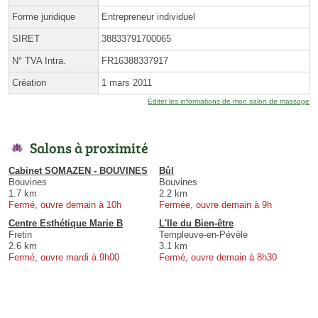
Forme juridique
Entrepreneur individuel
SIRET
38833791700065
N° TVA Intra.
FR16388337917
Création
1 mars 2011
Éditer les informations de mon salon de massage
Salons à proximité
Cabinet SOMAZEN - BOUVINES
Bůl
Bouvines
Bouvines
1.7 km
2.2 km
Fermé, ouvre demain à 10h
Fermée, ouvre demain à 9h
Centre Esthétique Marie B
L'Ile du Bien-être
Fretin
Templeuve-en-Pévèle
2.6 km
3.1 km
Fermé, ouvre mardi à 9h00
Fermé, ouvre demain à 8h30