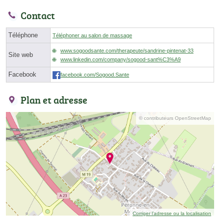
Contact
Téléphone
Téléphoner au salon de massage
www.sogoodsante.com/therapeute/sandrine-pintenat-33
Site web
www.linkedin.com/company/sogood-sant%C3%A9
Facebook
facebook.com/Sogood.Sante
Plan et adresse
© contributeurs OpenStreetMap
Corriger l’adresse ou la localisation