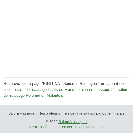
Retrouvez cette page "PINTENAT Sandrine Rue Eglise" en partant des
liens :
salon de massage Hauts-de-France
,
salon de massage 59
,
salon
de massage Péronne-en-Mélantois
.
SalonsMassage.fr : les professionnels de la relaxation partout en France
© 2026
SalonsMassage.fr
Mentions légales
-
Contact
-
Inscription gratuite