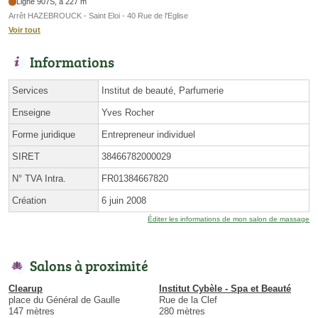
Ligne 907S, à 227 m
Arrêt HAZEBROUCK - Saint Eloi - 40 Rue de l'Eglise
Voir tout
Informations
Services
Institut de beauté, Parfumerie
Enseigne
Yves Rocher
Forme juridique
Entrepreneur individuel
SIRET
38466782000029
N° TVA Intra.
FR01384667820
Création
6 juin 2008
Éditer les informations de mon salon de massage
Salons à proximité
Clearup
Institut Cybèle - Spa et Beauté
place du Général de Gaulle
Rue de la Clef
147 mètres
280 mètres