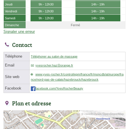
Jeudi
9h - 12h30
14h - 19h
Vendredi
9h - 12h30
14h - 19h
Samedi
9h - 12h30
14h - 19h
Dimanche
Fermé
Signaler une erreur
Contact
Téléphone
Téléphoner au salon de massage
Email
yvesrocher.hazⓐorange.fr
www.yves-rocher.fr/control/epm/france/fr/moncdb/at/europe/fra
Site web
nce/nord-pas-de-calais/hazebrouck/hazebrouck
Facebook
facebook.com/YvesRocherBeauty
Plan et adresse
© contributeurs OpenStreetMap