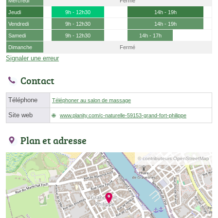
Mercredi
Fermé
Jeudi
9h - 12h30
14h - 19h
Vendredi
9h - 12h30
14h - 19h
Samedi
9h - 12h30
14h - 17h
Dimanche
Fermé
Signaler une erreur
Contact
Téléphone
Téléphoner au salon de massage
Site web
www.planity.com/c-naturelle-59153-grand-fort-philippe
Plan et adresse
© contributeurs OpenStreetMap