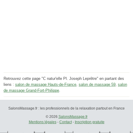
Retrouvez cette page "C natur'elle Pl. Joseph Leprêtre" en partant des
liens :
salon de massage Hauts-de-France
,
salon de massage 59
,
salon
de massage Grand-Fort-Philippe
.
SalonsMassage.fr : les professionnels de la relaxation partout en France
© 2026
SalonsMassage.fr
Mentions légales
-
Contact
-
Inscription gratuite