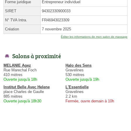
Forme juridique
Entrepreneur individuel
SIRET
94302330900033
N° TVA Intra.
FR46943023309
Création
7 novembre 2025
Éditer les informations de mon salon de massage
Salons à proximité
MELANIE Agez
Halo des Sens
Rue Marechal Foch
Gravelines
410 mètres
530 mètres
Ouverte jusqu'à 18h
Ouverte jusqu'à 19h
Institut Belle Avec Helene
L'Essentielle
place Charles de Gaulle
Gravelines
885 mètres
2.2 km
Ouverte jusqu'à 18h30
Fermée, ouvre demain à 10h