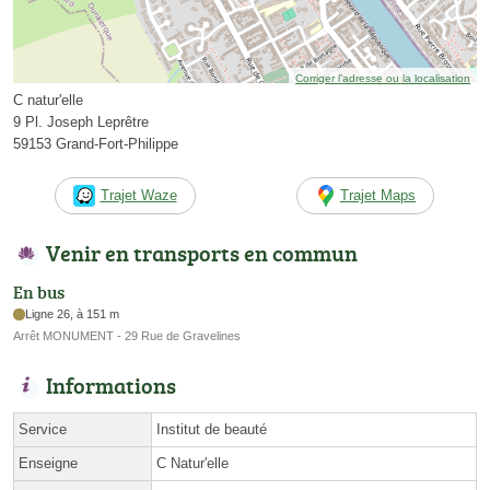
Corriger l’adresse ou la localisation
C natur'elle
9 Pl. Joseph Leprêtre
59153 Grand-Fort-Philippe
Trajet Waze
Trajet Maps
Venir en transports en commun
En bus
Ligne 26, à 151 m
Arrêt MONUMENT - 29 Rue de Gravelines
Informations
Service
Institut de beauté
Enseigne
C Natur'elle