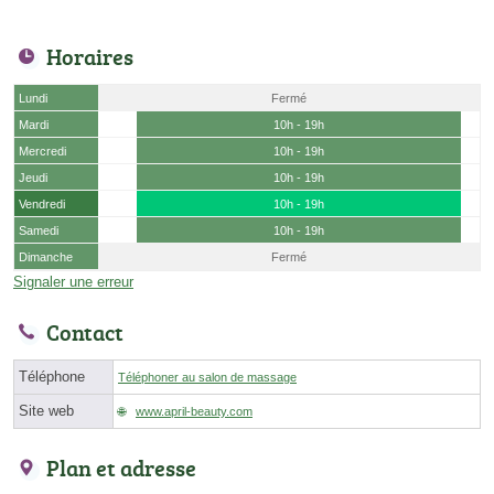
Horaires
Lundi
Fermé
Mardi
10h - 19h
Mercredi
10h - 19h
Jeudi
10h - 19h
Vendredi
10h - 19h
Samedi
10h - 19h
Dimanche
Fermé
Signaler une erreur
Contact
Téléphone
Téléphoner au salon de massage
Site web
www.april-beauty.com
Plan et adresse