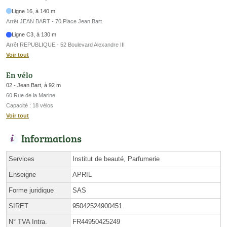
Ligne 16, à 140 m
Arrêt JEAN BART - 70 Place Jean Bart
Ligne C3, à 130 m
Arrêt REPUBLIQUE - 52 Boulevard Alexandre III
Voir tout
En vélo
02 - Jean Bart, à 92 m
60 Rue de la Marine
Capacité : 18 vélos
Voir tout
Informations
Services
Institut de beauté, Parfumerie
Enseigne
APRIL
Forme juridique
SAS
SIRET
95042524900451
N° TVA Intra.
FR44950425249