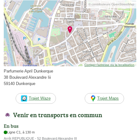
© contributeurs OpenStreetMap
Corriger l’adresse ou la localisation
Parfumerie April Dunkerque
38 Boulevard Alexandre Iii
59140 Dunkerque
Trajet Waze
Trajet Maps
Venir en transports en commun
En bus
Ligne C1, à 130 m
Arrêt REPUBLIQUE - 52 Boulevard Alexandre III