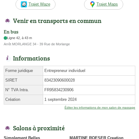
Trajet Waze
Trajet Maps
Venir en transports en commun
En bus
Ligne 42, à 43 m
Arrêt MORLANGE 34 - 39 Rue de Morlange
Informations
Forme juridique
Entrepreneur individuel
SIRET
83423090600028
N° TVA Intra.
FR95834230906
Création
1 septembre 2024
Éditer les informations de mon salon de massage
Salons à proximité
Simplement Belles
MARTINE ROESER Creation