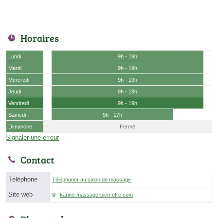
Horaires
Lundi
9h - 19h
Mardi
9h - 19h
Mercredi
9h - 19h
Jeudi
9h - 19h
Vendredi
9h - 19h
Samedi
9h - 17h
Dimanche
Fermé
Signaler une erreur
Contact
Téléphone
Téléphoner au salon de massage
Site web
karine-massage-bien-etre.com