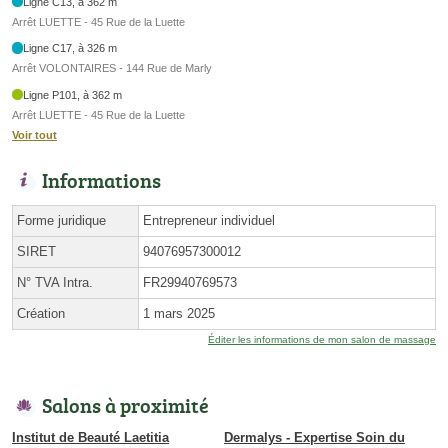
Ligne C13, à 362 m
Arrêt LUETTE - 45 Rue de la Luette
Ligne C17, à 326 m
Arrêt VOLONTAIRES - 144 Rue de Marly
Ligne P101, à 362 m
Arrêt LUETTE - 45 Rue de la Luette
Voir tout
Informations
Forme juridique
Entrepreneur individuel
SIRET
94076957300012
N° TVA Intra.
FR29940769573
Création
1 mars 2025
Éditer les informations de mon salon de massage
Salons à proximité
Institut de Beauté Laetitia
Dermalys - Expertise Soin du