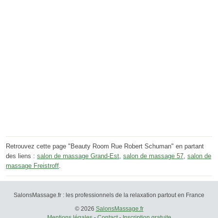
Retrouvez cette page "Beauty Room Rue Robert Schuman" en partant
des liens :
salon de massage Grand-Est
,
salon de massage 57
,
salon de
massage Freistroff
.
SalonsMassage.fr : les professionnels de la relaxation partout en France
© 2026
SalonsMassage.fr
Mentions légales
-
Contact
-
Inscription gratuite