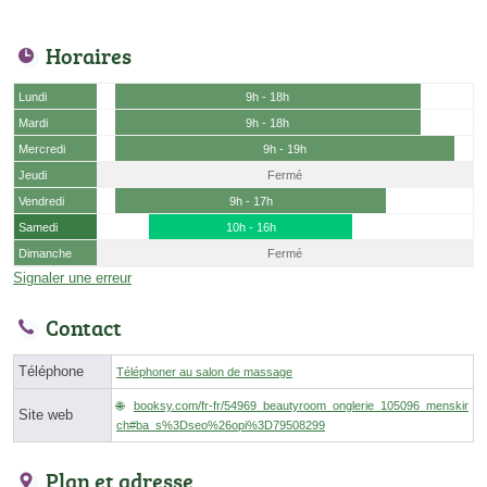
Horaires
Lundi
9h - 18h
Mardi
9h - 18h
Mercredi
9h - 19h
Jeudi
Fermé
Vendredi
9h - 17h
Samedi
10h - 16h
Dimanche
Fermé
Signaler une erreur
Contact
Téléphone
Téléphoner au salon de massage
booksy.com/fr-fr/54969_beautyroom_onglerie_105096_menskir
Site web
ch#ba_s%3Dseo%26opi%3D79508299
Plan et adresse