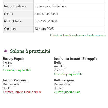
Forme juridique
Entrepreneur individuel
SIRET
84854763400024
N° TVA Intra.
FR37848547634
Création
13 mars 2025
Éditer les informations de mon salon de massage
Salons à proximité
Beauty Hope's
Institut de beauté l'Echappée
Holling
Belle
1.9 km
Anzeling
Ouverte jusqu'à 16h
2.9 km
Ouverte jusqu'à 20h
Institut Okhanna
Bella croquer
Bouzonville
Bouzonville
3.2 km
3.6 km
Fermée, ouvre lundi à 9h00
Ouvert jusqu'à 14h