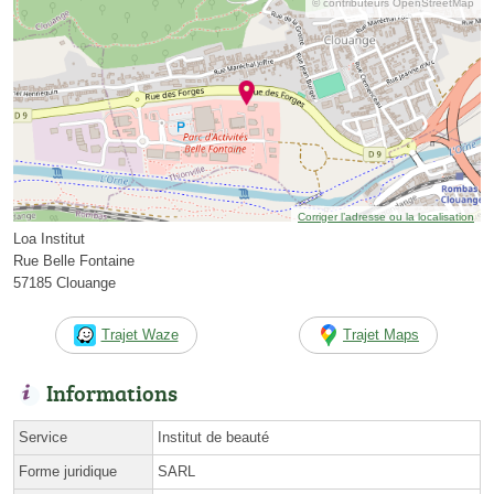
© contributeurs OpenStreetMap
Corriger l’adresse ou la localisation
Loa Institut
Rue Belle Fontaine
57185 Clouange
Trajet Waze
Trajet Maps
Informations
Service
Institut de beauté
Forme juridique
SARL