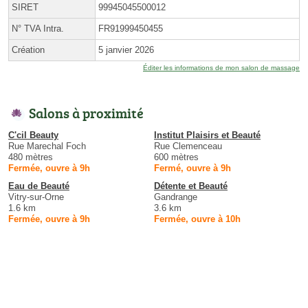
SIRET
99945045500012
N° TVA Intra.
FR91999450455
Création
5 janvier 2026
Éditer les informations de mon salon de massage
Salons à proximité
C'cil Beauty
Institut Plaisirs et Beauté
Rue Marechal Foch
Rue Clemenceau
480 mètres
600 mètres
Fermée, ouvre à 9h
Fermé, ouvre à 9h
Eau de Beauté
Détente et Beauté
Vitry-sur-Orne
Gandrange
1.6 km
3.6 km
Fermée, ouvre à 9h
Fermée, ouvre à 10h