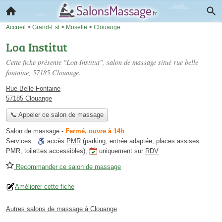
Accueil
>
Grand-Est
>
Moselle
>
Clouange
Loa Institut
Cette fiche présente "Loa Institut", salon de massage situé
rue belle
fontaine
, 57185 Clouange.
Rue Belle Fontaine
57185 Clouange
📞 Appeler ce salon de massage
Salon de massage
-
Fermé, ouvre à 14h
Services :
accès
PMR
(parking, entrée adaptée, places assises
PMR, toilettes accessibles)
,
uniquement sur
RDV
Recommander ce salon de massage
Améliorer cette fiche
Autres salons de massage à Clouange