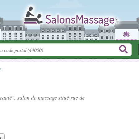
c
Beauté", salon de massage situé
rue de
e