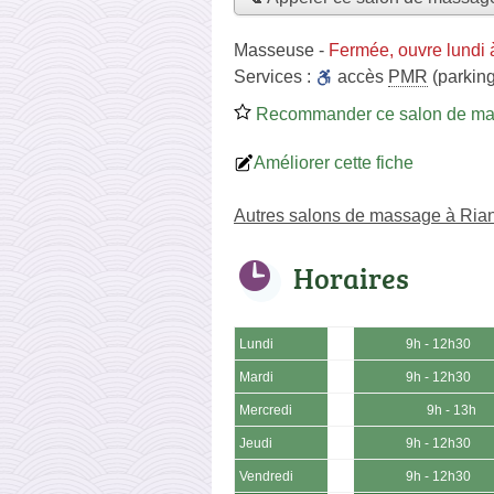
Masseuse
-
Fermée, ouvre lundi 
Services :
accès
PMR
(parking
Recommander ce salon de m
Améliorer cette fiche
Autres salons de massage à Ria
Horaires
Lundi
9h - 12h30
Mardi
9h - 12h30
Mercredi
9h - 13h
Jeudi
9h - 12h30
Vendredi
9h - 12h30