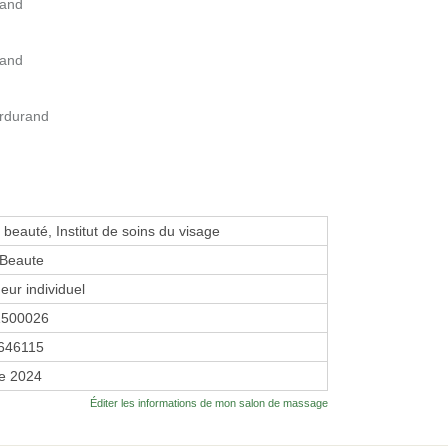
rand
rand
erdurand
e beauté, Institut de soins du visage
 Beaute
eur individuel
1500026
646115
re 2024
Éditer les informations de mon salon de massage