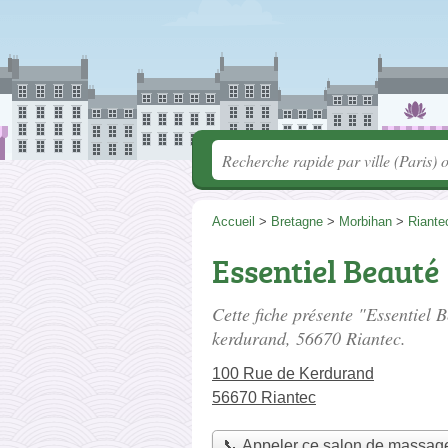
Accueil
>
Bretagne
>
Morbihan
>
Riante
Essentiel Beauté
Cette fiche présente "Essentiel 
kerdurand
, 56670 Riantec.
100 Rue de Kerdurand
56670 Riantec
📞 Appeler ce salon de massag