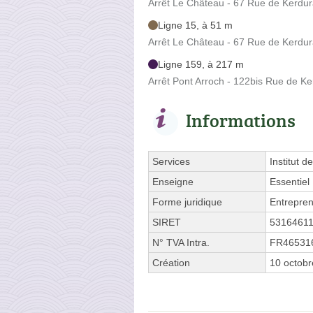
Arrêt Le Château - 67 Rue de Kerdu
Ligne 15, à 51 m
Arrêt Le Château - 67 Rue de Kerdu
Ligne 159, à 217 m
Arrêt Pont Arroch - 122bis Rue de K
Informations
Services
Institut d
Enseigne
Essentiel
Forme juridique
Entrepren
SIRET
5316461
N° TVA Intra.
FR46531
Création
10 octob