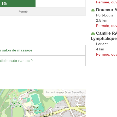
Fermée, ouv
- 15h
Douceur M
Fermé
Port-Louis
2.5 km
Fermée, ouv
Camille RA
Lymphatique 
Lorient
4 km
u salon de massage
Fermée, ouv
ielbeaute-riantec.fr
© contributeurs OpenStreetMap