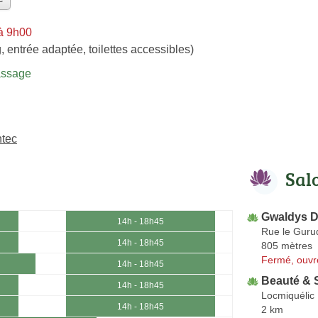
à 9h00
, entrée adaptée, toilettes accessibles)
assage
ntec
Sal
Gwaldys 
14h - 18h45
Rue le Guru
14h - 18h45
805 mètres
Fermé, ouvr
14h - 18h45
Beauté & 
14h - 18h45
Locmiquélic
14h - 18h45
2 km