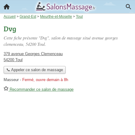
Accueil
>
Grand-Est
>
Meurthe-et-Moselle
>
Toul
Dvg
Cette fiche présente "Dvg", salon de massage situé
avenue georges
clemenceau
, 54200 Toul.
379 avenue Georges Clemenceau
54200 Toul
📞 Appeler ce salon de massage
Masseur
-
Fermé, ouvre demain à 8h
Recommander ce salon de massage