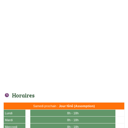
Horaires
Samedi prochain :
Jour férié (Assomption)
Lundi
8h - 18h
Mardi
8h - 18h
Mercredi
8h - 18h