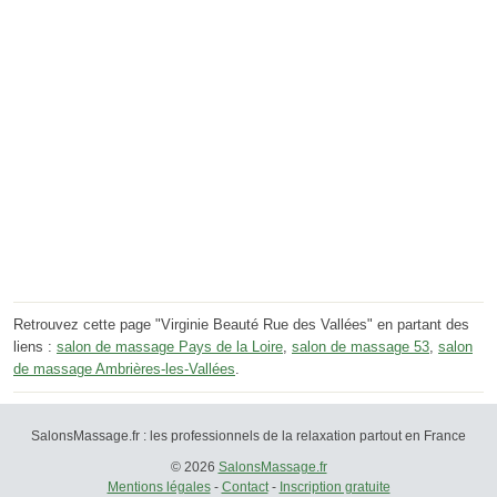
Retrouvez cette page "Virginie Beauté Rue des Vallées" en partant des
liens :
salon de massage Pays de la Loire
,
salon de massage 53
,
salon
de massage Ambrières-les-Vallées
.
SalonsMassage.fr : les professionnels de la relaxation partout en France
© 2026
SalonsMassage.fr
Mentions légales
-
Contact
-
Inscription gratuite