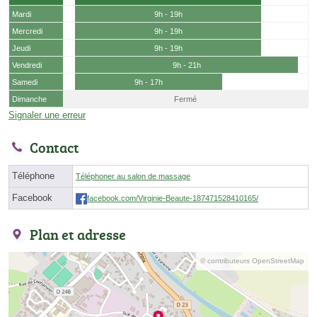
Mardi
9h - 19h
Mercredi
9h - 19h
Jeudi
9h - 19h
Vendredi
9h - 21h
Samedi
9h - 17h
Dimanche
Fermé
Signaler une erreur
Contact
Téléphone
Téléphoner au salon de massage
Facebook
facebook.com/Virginie-Beaute-187471528410165/
Plan et adresse
© contributeurs OpenStreetMap