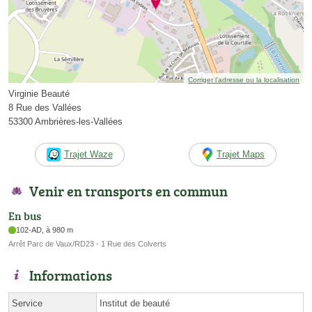
Corriger l’adresse ou la localisation
Virginie Beauté
8 Rue des Vallées
53300 Ambrières-les-Vallées
Trajet Waze
Trajet Maps
Venir en transports en commun
En bus
102-AD, à 980 m
Arrêt Parc de Vaux/RD23 - 1 Rue des Colverts
Informations
Service
Institut de beauté