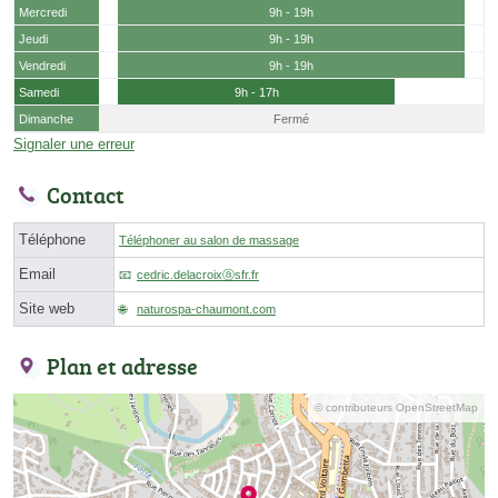
Mercredi
9h - 19h
Jeudi
9h - 19h
Vendredi
9h - 19h
Samedi
9h - 17h
Dimanche
Fermé
Signaler une erreur
Contact
Téléphone
Téléphoner au salon de massage
Email
cedric.delacroixⓐsfr.fr
Site web
naturospa-chaumont.com
Plan et adresse
© contributeurs OpenStreetMap