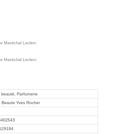
Rue Maréchal Leclerc
Rue Maréchal Leclerc
de beauté, Parfumerie
e Beaute Yves Rocher
8402543
529184