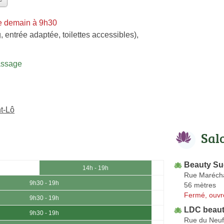
e demain à 9h30
, entrée adaptée, toilettes accessibles)
,
assage
t-Lô
Sal
Beauty Suc
14h - 19h
Rue Marécha
9h30 - 19h
56 mètres
Fermé, ouvr
9h30 - 19h
LDC beau
9h30 - 19h
Rue du Neu