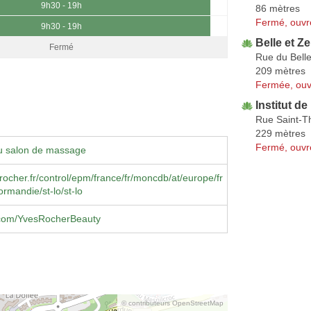
9h30 - 19h
86 mètres
Fermé, ouvr
9h30 - 19h
Belle et Z
Fermé
Rue du Bell
209 mètres
Fermée, ouv
Institut d
Rue Saint-
229 mètres
Fermé, ouvr
u salon de massage
ocher.fr/control/epm/france/fr/moncdb/at/europe/fr
rmandie/st-lo/st-lo
com/YvesRocherBeauty
© contributeurs OpenStreetMap