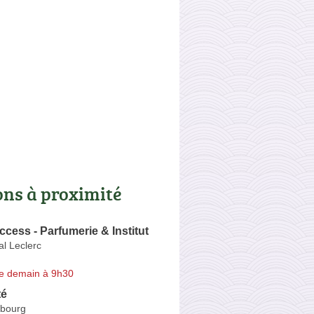
ons à proximité
cess - Parfumerie & Institut
l Leclerc
e demain à 9h30
té
fbourg