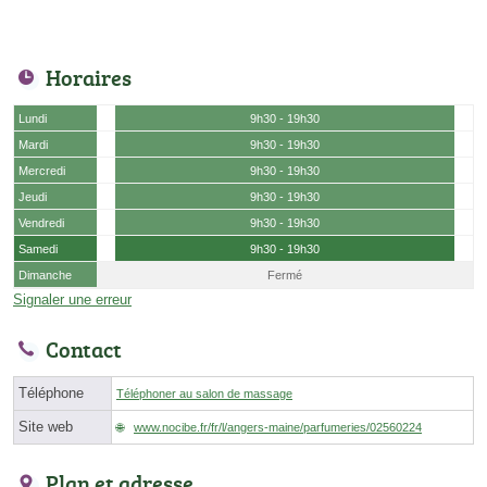
Horaires
Lundi
9h30 - 19h30
Mardi
9h30 - 19h30
Mercredi
9h30 - 19h30
Jeudi
9h30 - 19h30
Vendredi
9h30 - 19h30
Samedi
9h30 - 19h30
Dimanche
Fermé
Signaler une erreur
Contact
Téléphone
Téléphoner au salon de massage
Site web
www.nocibe.fr/fr/l/angers-maine/parfumeries/02560224
Plan et adresse