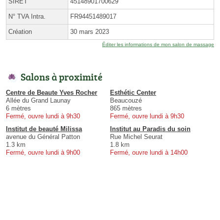
SIRET
45148901700629
N° TVA Intra.
FR94451489017
Création
30 mars 2023
Éditer les informations de mon salon de massage
Salons à proximité
Centre de Beaute Yves Rocher
Esthétic Center
Allée du Grand Launay
Beaucouzé
6 mètres
865 mètres
Fermé, ouvre lundi à 9h30
Fermé, ouvre lundi à 9h30
Institut de beauté Milissa
Institut au Paradis du soin
avenue du Général Patton
Rue Michel Seurat
1.3 km
1.8 km
Fermé, ouvre lundi à 9h00
Fermé, ouvre lundi à 14h00