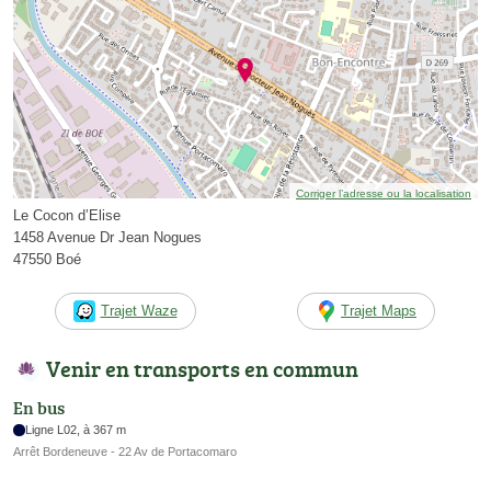
Corriger l’adresse ou la localisation
Le Cocon d’Elise
1458 Avenue Dr Jean Nogues
47550 Boé
Trajet Waze
Trajet Maps
Venir en transports en commun
En bus
Ligne L02, à 367 m
Arrêt Bordeneuve - 22 Av de Portacomaro