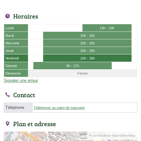
Horaires
Lundi
14h - 19h
Mardi
10h - 19h
Mercredi
10h - 19h
Jeudi
10h - 19h
Vendredi
10h - 19h
Samedi
9h - 17h
Dimanche
Fermé
Signaler une erreur
Contact
Téléphone
Téléphoner au salon de massage
Plan et adresse
© contributeurs OpenStreetMap