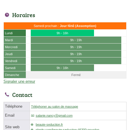
Horaires
Samedi prochain :
Jour férié (Assomption)
Lundi
9h - 16h
Mardi
9h - 19h
Mercredi
9h - 19h
Jeudi
9h - 19h
Vendredi
9h - 19h
Samedi
9h - 16h
Dimanche
Fermé
Signaler une erreur
Contact
Téléphone
Téléphoner au salon de massage
Email
salanie.nancyⓐgmail.com
beaute-seduction.fr
Site web
planity.com/beaute-seduction-46300-gourdon