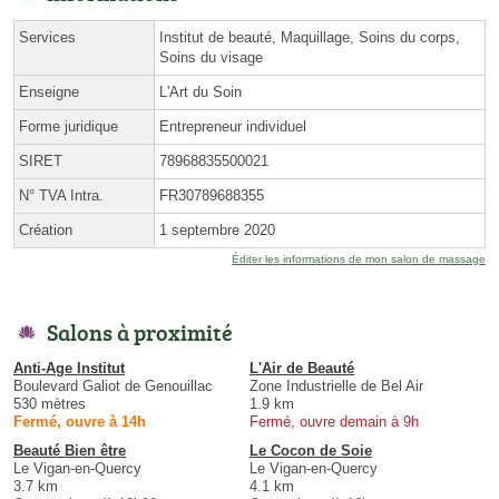
Services
Institut de beauté, Maquillage, Soins du corps,
Soins du visage
Enseigne
L'Art du Soin
Forme juridique
Entrepreneur individuel
SIRET
78968835500021
N° TVA Intra.
FR30789688355
Création
1 septembre 2020
Éditer les informations de mon salon de massage
Salons à proximité
Anti-Age Institut
L'Air de Beauté
Boulevard Galiot de Genouillac
Zone Industrielle de Bel Air
530 mètres
1.9 km
Fermé, ouvre à 14h
Fermé, ouvre demain à 9h
Beauté Bien être
Le Cocon de Soie
Le Vigan-en-Quercy
Le Vigan-en-Quercy
3.7 km
4.1 km