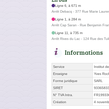
Ligne 6, à 671 m
Arrêt Debacq - 377 Rue Marie Laure
Ligne 1, à 284 m
Arrêt Cap Saran - Rue Benjamin Fran
Ligne 11, à 735 m
Arrêt Rives du Lac - 124 Rue des Tul
Informations
Service
Institut d
Enseigne
Yves Roc
Forme juridique
SARL
SIRET
9336583
N° TVA Intra.
FR19933
Création
4 novemb