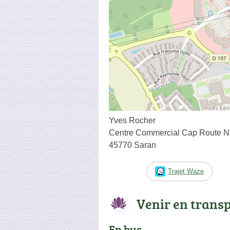
Yves Rocher
Centre Commercial Cap Route Na
45770 Saran
Trajet Waze
Venir en trans
En bus