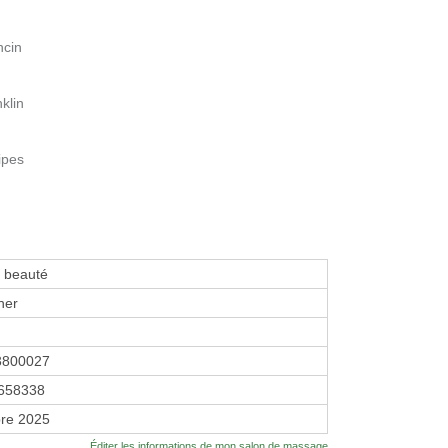
ncin
klin
ipes
e beauté
her
3800027
658338
re 2025
Éditer les informations de mon salon de massage