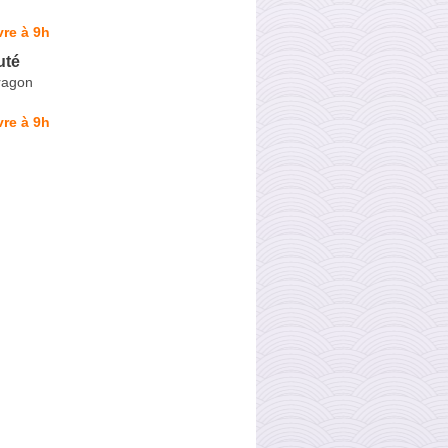
re à 9h
uté
ragon
re à 9h