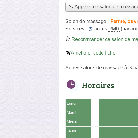
📞 Appeler ce salon de massag
Salon de massage
-
Fermé, ouvr
Services :
accès
PMR
(parking
Recommander ce salon de m
Améliorer cette fiche
Autres salons de massage à Sar
Horaires
Lundi
Mardi
Mercredi
Jeudi