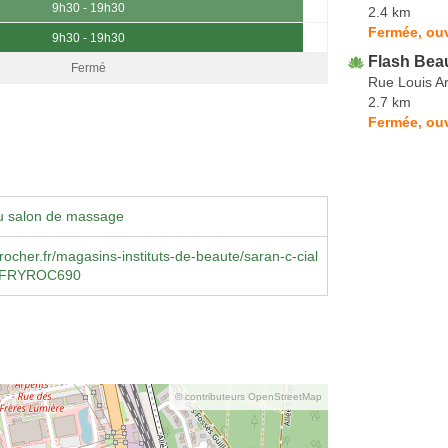
9h30 - 19h30
2.4 km
Fermée, ouv
9h30 - 19h30
Flash Bea
Fermé
Rue Louis A
2.7 km
Fermée, ouv
u salon de massage
ocher.fr/magasins-instituts-de-beaute/saran-c-cial
S-FRYROC690
© contributeurs OpenStreetMap